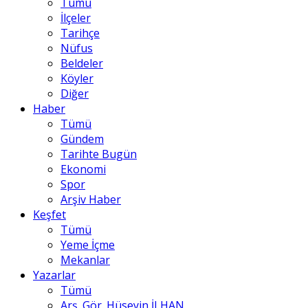
Tümü
İlçeler
Tarihçe
Nüfus
Beldeler
Köyler
Diğer
Haber
Tümü
Gündem
Tarihte Bugün
Ekonomi
Spor
Arşiv Haber
Keşfet
Tümü
Yeme İçme
Mekanlar
Yazarlar
Tümü
Arş. Gör. Hüseyin İLHAN