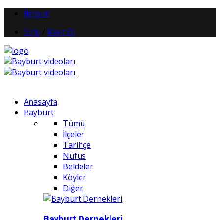
İletişim
Giriş
/
Kayıt Ol
Anasayfa
Bayburt
Tümü
İlçeler
Tarihçe
Nüfus
Beldeler
Köyler
Diğer
Bayburt Dernekleri