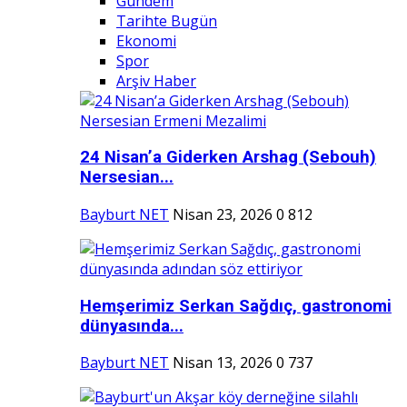
Gündem
Tarihte Bugün
Ekonomi
Spor
Arşiv Haber
24 Nisan’a Giderken Arshag (Sebouh)
Nersesian...
Bayburt NET
Nisan 23, 2026
0
812
Hemşerimiz Serkan Sağdıç, gastronomi
dünyasında...
Bayburt NET
Nisan 13, 2026
0
737