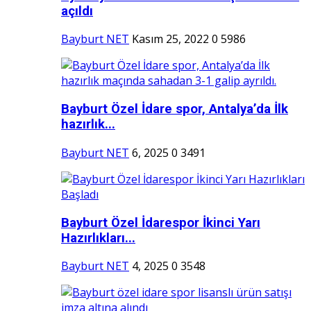
açıldı
Bayburt NET
Kasım 25, 2022
0
5986
Bayburt Özel İdare spor, Antalya’da İlk
hazırlık...
Bayburt NET
6, 2025
0
3491
Bayburt Özel İdarespor İkinci Yarı
Hazırlıkları...
Bayburt NET
4, 2025
0
3548