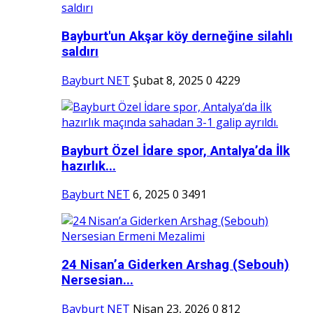
Bayburt'un Akşar köy derneğine silahlı
saldırı
Bayburt NET
Şubat 8, 2025
0
4229
Bayburt Özel İdare spor, Antalya’da İlk
hazırlık...
Bayburt NET
6, 2025
0
3491
24 Nisan’a Giderken Arshag (Sebouh)
Nersesian...
Bayburt NET
Nisan 23, 2026
0
812