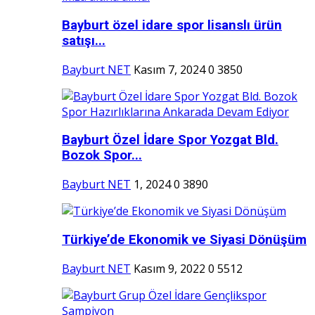
Bayburt özel idare spor lisanslı ürün
satışı...
Bayburt NET
Kasım 7, 2024
0
3850
Bayburt Özel İdare Spor Yozgat Bld.
Bozok Spor...
Bayburt NET
1, 2024
0
3890
Türkiye’de Ekonomik ve Siyasi Dönüşüm
Bayburt NET
Kasım 9, 2022
0
5512