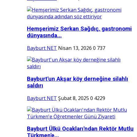
Hemşerimiz Serkan Sağdıç, gastronomi
dünyasında...
Bayburt NET
Nisan 13, 2026
0
737
Bayburt'un Akşar köy derneğine silahlı
saldırı
Bayburt NET
Şubat 8, 2025
0
4229
Bayburt Ülkü Ocakları'ndan Rektör Mutlu
Türkmen'e...