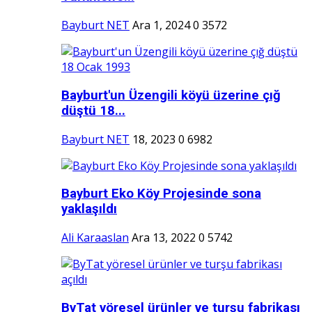
Bayburt NET
Ara 1, 2024
0
3572
Bayburt'un Üzengili köyü üzerine çığ
düştü 18...
Bayburt NET
18, 2023
0
6982
Bayburt Eko Köy Projesinde sona
yaklaşıldı
Ali Karaaslan
Ara 13, 2022
0
5742
ByTat yöresel ürünler ve turşu fabrikası