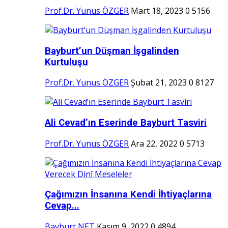
Prof.Dr. Yunus ÖZGER
Mart 18, 2023
0
5156
Bayburt’un Düşman İşgalinden
Kurtuluşu
Prof.Dr. Yunus ÖZGER
Şubat 21, 2023
0
8127
Ali Cevad’ın Eserinde Bayburt Tasviri
Prof.Dr. Yunus ÖZGER
Ara 22, 2022
0
5713
Çağımızın İnsanına Kendi İhtiyaçlarına
Cevap...
Bayburt NET
Kasım 9, 2022
0
4894