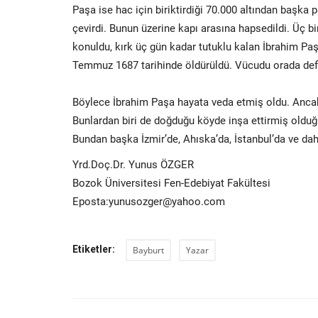
Paşa ise hac için biriktirdiği 70.000 altından başka 
çevirdi. Bunun üzerine kapı arasına hapsedildi. Üç bi
konuldu, kırk üç gün kadar tutuklu kalan İbrahim Paşa
Temmuz 1687 tarihinde öldürüldü. Vücudu orada defned
Böylece İbrahim Paşa hayata veda etmiş oldu. Ancak 
Bunlardan biri de doğduğu köyde inşa ettirmiş oldu
Bundan başka İzmir’de, Ahıska’da, İstanbul’da ve dah
Yrd.Doç.Dr. Yunus ÖZGER
Bozok Üniversitesi Fen-Edebiyat Fakültesi
Eposta:yunusozger@yahoo.com
Etiketler:
Bayburt
Yazar