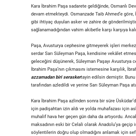
Kara İbrahim Paşa sadarete geldiğinde, Osmanlı Dev
devam etmekteydi. Osmanzade Taib Ahmed’e göre, İb
gibi ihtiyaç duyulan asker ve zahire de gönderilmişt
sağlanamadığından vahim akibetle karşı karşıya kalı
Paşa, Avusturya cephesine gitmeyerek işleri merkezd
serdar Sarı Süleyman Paşa, kendisine vekâlet etmesi
geleceğini düşünerek, Süleyman Paşayı Avusturya cep
İbrahim Paşa’nın çıkmasını istemesine karşılık, İbr
azzamadan biri serasker
tayin edilsin demiştir. Bun
tarafından azledildi ve yerine Sarı Süleyman Paşa at
Kara İbrahim Paşa azlinden sonra bir süre Üsküdar’
için padişahtan izin aldı ve yolda muhafazası için 
muhalif hava her geçen gün daha da artıyordu. Ancak
maksadının eski bir Celali olarak Anadolu’ya geçip
söylentilerin doğru olup olmadığını anlamak için sef