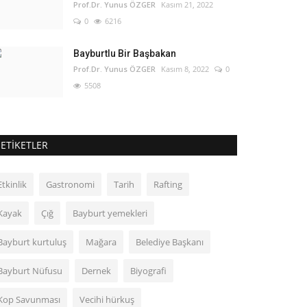
Prof.Dr. Yunus ÖZGER
Kasım 21, 2022
0
6216
Bayburtlu Bir Başbakan
Prof.Dr. Yunus ÖZGER
Kasım 8, 2022
0
5508
ETIKETLER
Etkinlik
Gastronomi
Tarih
Rafting
Kayak
Çığ
Bayburt yemekleri
Bayburt kurtuluş
Mağara
Belediye Başkanı
Bayburt Nüfusu
Dernek
Biyografi
Kop Savunması
Vecihi hürkuş