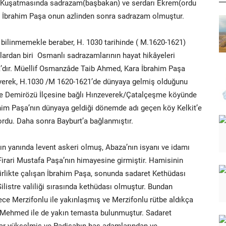
na Kuşatmasında sadrazam(başbakan) ve serdarı Ekrem(ordu
a İbrahim Paşa onun azlinden sonra sadrazam olmuştur.
 bilinmemekle beraber, H. 1030 tarihinde ( M.1620-1621)
klardan biri Osmanlı sadrazamlarının hayat hikâyeleri
â’dır. Müellif Osmanzâde Taib Ahmed, Kara İbrahim Paşa
yerek, H.1030 /M 1620-1621’de dünyaya gelmiş olduğunu
de Demirözü İlçesine bağlı Hınzeverek/Çatalçeşme köyünde
him Paşa’nın dünyaya geldiği dönemde adı geçen köy Kelkit’e
iyordu. Daha sonra Bayburt’a bağlanmıştır.
ın yanında levent askeri olmuş, Abaza’nın isyanı ve idamı
 Firari Mustafa Paşa’nın himayesine girmiştir. Hamisinin
birlikte çalışan İbrahim Paşa, sonunda sadaret Kethüdası
listre valiliği sırasında kethüdası olmuştur. Bundan
ece Merzifonlu ile yakınlaşmış ve Merzifonlu rütbe aldıkça
V.Mehmed ile de yakın temasta bulunmuştur. Sadaret
dar yükselmiş ve Padişahın has adamlarından ve