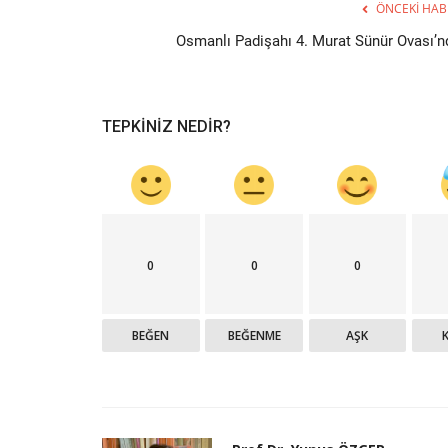
ÖNCEKI HAB
Osmanlı Padişahı 4. Murat Sünür Ovası’n
TEPKINIZ NEDIR?
0
0
0
Tarihte Bugün
BEĞEN
BEĞENME
AŞK