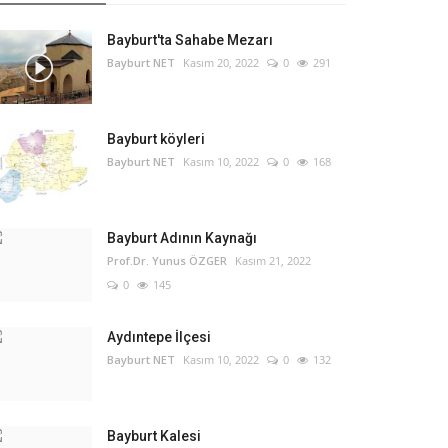
Bayburt'ta Sahabe Mezarı
Bayburt NET
Kasım 20, 2022
0
291
Bayburt köyleri
Bayburt NET
Kasım 10, 2022
0
168
Bayburt Adının Kaynağı
Prof.Dr. Yunus ÖZGER
Kasım 21, 2022
0
145
Aydıntepe İlçesi
Bayburt NET
Kasım 10, 2022
0
132
Bayburt Kalesi