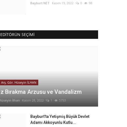
Bayburt NET
Kasım 19, 2022
0
98
EDITÖRÜN SEÇIMI
Arş. Gör. Hüseyin İLHAN
İz Bırakma Arzusu ve Vandalizm
Hüseyin İlhan
Kasım 28, 2022
1
5753
Bayburt’ta Yetişmiş Büyük Devlet
Adamı Akkoyunlu Kutlu...