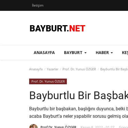
İletişim
ANASAYFA
BAYBURT
HABER
KE
Anasayfa
Yazarlar
Prof. Dr. Yunus ÖZGER
Bayburtlu Bir Baş
Prof. Dr. Yunus ÖZGER
Bayburtlu Bir Başba
Bayburtlu bir başbakan, başlığını duyunca, belki 
acaba Bayburt’a neler yapabilir sorusu gelmiş olab
Prof.Dr. Yunus ÖZGER
Kasım 8, 2022 - 01:27
Günce