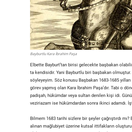
Bayburtlu Kara İbrahim Paşa
Elbette Bayburt’tan birisi gelecekte başbakan olabil
ta kendisidir. Yani Bayburtlu biri başbakan olmuştu
söyleyeyim. Söz konusu Başbakan 1683-1685 yılları 
görev yapmış olan Kara İbrahim Paşa’dır. Tabi o dö
padişah, hükümdar veya sultan denilen kişi idi. G
veziriazam ise hükümdardan sonra ikinci adamdı. İşt
Bilmem 1683 tarihi sizlere bir şeyler çağrıştırdı mı? 
alınan mağlubiyet üzerine kutsal ittifakların oluştur