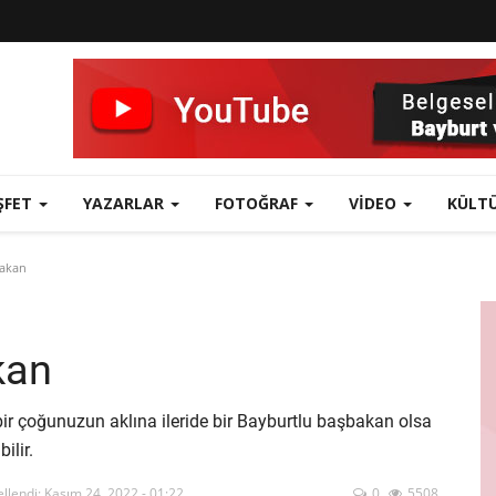
ŞFET
YAZARLAR
FOTOĞRAF
VIDEO
KÜLT
bakan
kan
bir çoğunuzun aklına ileride bir Bayburtlu başbakan olsa
ilir.
llendi: Kasım 24, 2022 - 01:22
0
5508