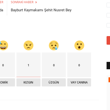
ER
SONRAKI HABER
da
Bayburt Kaymakamı Şehit Nusret Bey
0
1
0
0
Röportaj Arşivi
KOMIK
KIZGIN
ÜZGÜN
VAY CANINA