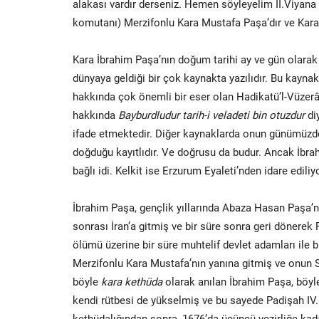
alakası vardır derseniz. Hemen söyleyelim II.Viya
komutanı) Merzifonlu Kara Mustafa Paşa’dır ve Kar
Kara İbrahim Paşa’nın doğum tarihi ay ve gün olarak
dünyaya geldiği bir çok kaynakta yazılıdır. Bu kayna
hakkında çok önemli bir eser olan Hadikatü’l-Vüzer
hakkında
Bayburdludur tarih-i veladeti bin otuzdur
di
ifade etmektedir. Diğer kaynaklarda onun günümüz
doğduğu kayıtlıdır. Ve doğrusu da budur. Ancak İbra
bağlı idi. Kelkit ise Erzurum Eyaleti’nden idare edil
İbrahim Paşa, gençlik yıllarında Abaza Hasan Paşa’n
sonrası İran’a gitmiş ve bir süre sonra geri dönerek
ölümü üzerine bir süre muhtelif devlet adamları ile 
Merzifonlu Kara Mustafa’nın yanına gitmiş ve onun Si
böyle
kara kethüda
olarak anılan İbrahim Paşa, böyl
kendi rütbesi de yükselmiş ve bu sayede Padişah I
kethüdalığından sonra, 1676’da üçüncü vezirliğe ka