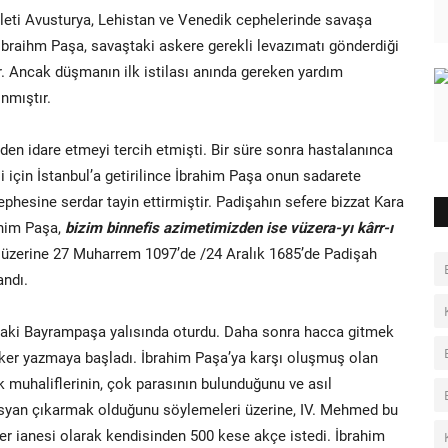
leti Avusturya, Lehistan ve Venedik cephelerinde savaşa
raihm Paşa, savaştaki askere gerekli levazımatı gönderdiği
ir. Ancak düşmanın ilk istilası anında gereken yardım
nmıştır.
en idare etmeyi tercih etmişti. Bir süre sonra hastalanınca
 için İstanbul’a getirilince İbrahim Paşa onun sadarete
hesine serdar tayin ettirmiştir. Padişahın sefere bizzat Kara
ahim Paşa,
bizim binnefis azimetimizden ise vüzera-yı kârr-ı
u üzerine 27 Muharrem 1097’de /24 Aralık 1685’de Padişah
andı.
daki Bayrampaşa yalısında oturdu. Daha sonra hacca gitmek
asker yazmaya başladı. İbrahim Paşa’ya karşı oluşmuş olan
 muhaliflerinin, çok parasının bulunduğunu ve asıl
 isyan çıkarmak olduğunu söylemeleri üzerine, IV. Mehmed bu
er ianesi olarak kendisinden 500 kese akçe istedi. İbrahim