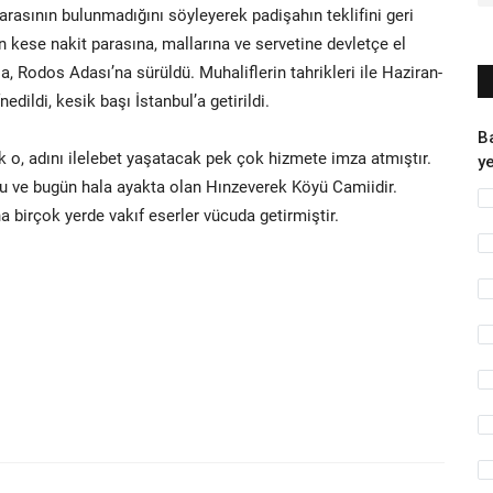
parasının bulunmadığını söyleyerek padişahın teklifini geri
n kese nakit parasına, mallarına ve servetine devletçe el
, Rodos Adası’na sürüldü. Muhaliflerin tahrikleri ile Haziran-
ildi, kesik başı İstanbul’a getirildi.
B
o, adını ilelebet yaşatacak pek çok hizmete imza atmıştır.
ye
ğu ve bugün hala ayakta olan Hınzeverek Köyü Camiidir.
a birçok yerde vakıf eserler vücuda getirmiştir.