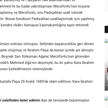
.Mehmed ile bu kadar yakınlaşması Merzifonlu’nun hoşuna
t başlamış ve Merzifonlu, onu Padişahtan uzak tutmak
tir. Bunun kendisini Padişahtan uzaklaştırmak için yapılmış
kendini rikâb-ı hümayun kaymakamlığına tayin ettirerek
önüm noktası olmuştur. Seferden başarısızlıkla geri dönen
ephe oluşmuş ve İbrahim Paşa da bunun içinde yer almıştır.
el Boşnak Sarı Süleyman Ağalar, Merzifonlu’nun görevden
Fındıklı Mehmed Ağa’nın deyimiyle, bu iki şahıs Kara İbrahim
nun katledilmesini istemişlerdir.
Mustafa Paşa 25 Aralık 1683’de idam edilince, Kara İbrahim
 selefinden beter ederim
diye de tavsiyede bulunmuştur.