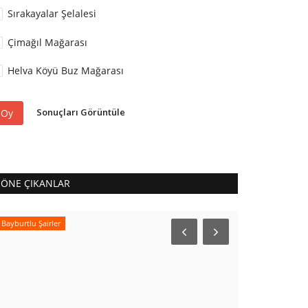
Sırakayalar Şelalesi
Çimağıl Mağarası
Helva Köyü Buz Mağarası
Sonuçları Görüntüle
Oy
ÖNE ÇIKANLAR
Bayburtlu Şairler
Röportaj Arşivi