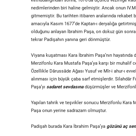
nedimlerinden biri haline gelmiştir. Ancak onun IV
gitmemiştir. Bu tarihten itibaren aralarında rekabe
amacıyla Kasım 1677’de Kaptan-ı deryalığa getirtmiş
olduğunu anlayan İbrahim Paşa, on dokuz gün sonra 
tekrar Padişahın yanına geri dönmüştür.
Viyana kuşatması Kara İbrahim Paşa’nın hayatında d
Merzifonlu Kara Mustafa Paşa’ya karşı bir muhalif c
Özellikle Dârussâde Ağası Yusuf ve Mîr-i ahur-ı evv
alınması için büyük çaba sarf etmişlerdir. Silahdâr 
Paşa’yı
sadaret sevdasına
düşürmüşler ve Merzifonlu
Yapılan tahrik ve teşvikler sonucu Merzifonlu Kara 
Paşa onun yerine sadrazam olmuştur.
Padişah burada Kara İbrahim Paşa’ya
gözünü aç seni