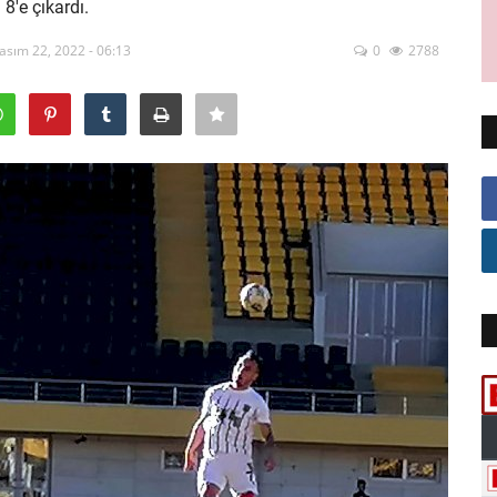
8'e çıkardı.
asım 22, 2022 - 06:13
0
2788