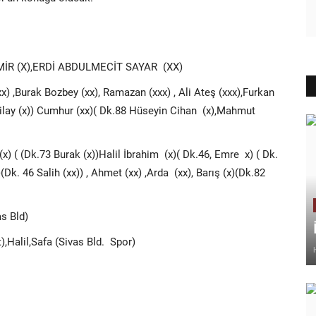
R (X),ERDİ ABDULMECİT SAYAR (XX)
 ,Burak Bozbey (xx), Ramazan (xxx) , Ali Ateş (xxx),Furkan
bilay (x)) Cumhur (xx)( Dk.88 Hüseyin Cihan (x),Mahmut
) ( (Dk.73 Burak (x))Halil İbrahim (x)( Dk.46, Emre x) ( Dk.
(Dk. 46 Salih (xx)) , Ahmet (xx) ,Arda (xx), Barış (x)(Dk.82
as Bld)
,Halil,Safa (Sivas Bld. Spor)