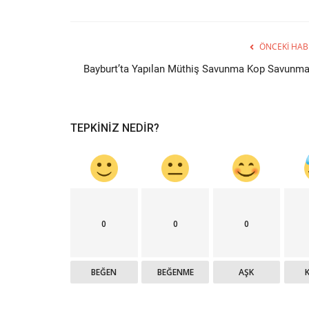
ÖNCEKI HAB
Bayburt’ta Yapılan Müthiş Savunma Kop Savunma
TEPKINIZ NEDIR?
0
0
0
BEĞEN
BEĞENME
AŞK