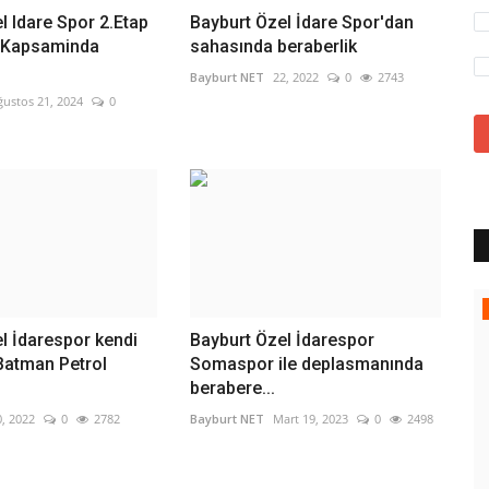
l Idare Spor 2.Etap
Bayburt Özel İdare Spor'dan
i Kapsaminda
sahasında beraberlik
Bayburt NET
22, 2022
0
2743
ğustos 21, 2024
0
Bayburt Videoları
l İdarespor kendi
Bayburt Özel İdarespor
Batman Petrol
Somaspor ile deplasmanında
berabere...
0, 2022
0
2782
Bayburt NET
Mart 19, 2023
0
2498