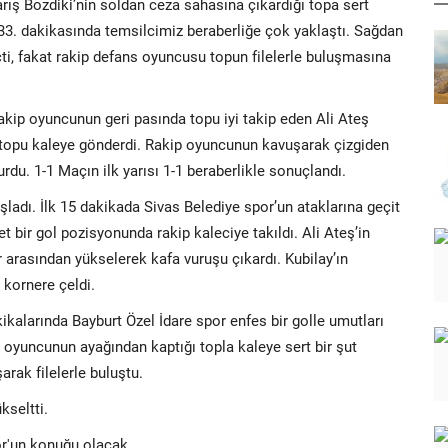
rış Bozdiki’nin soldan ceza sahasına çıkardığı topa sert
n 33. dakikasında temsilcimiz beraberliğe çok yaklaştı. Sağdan
ti, fakat rakip defans oyuncusu topun filelerle buluşmasına
akip oyuncunun geri pasında topu iyi takip eden Ali Ateş
a topu kaleye gönderdi. Rakip oyuncunun kavuşarak çizgiden
rdu. 1-1 Maçın ilk yarısı 1-1 beraberlikle sonuçlandı.
şladı. İlk 15 dakikada Sivas Belediye spor’un ataklarına geçit
 bir gol pozisyonunda rakip kaleciye takıldı. Ali Ateş’in
 arasından yükselerek kafa vuruşu çıkardı. Kubilay’ın
 kornere çeldi.
alarında Bayburt Özel İdare spor enfes bir golle umutları
p oyuncunun ayağından kaptığı topla kaleye sert bir şut
arak filelerle buluştu.
kseltti.
or'un konuğu olacak.