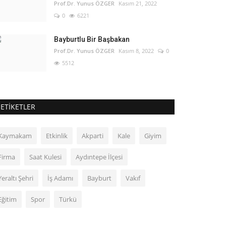
Prof.Dr. Yunus ÖZGER
Kasım 21, 2022
0
6221
Bayburtlu Bir Başbakan
Prof.Dr. Yunus ÖZGER
Kasım 8, 2022
0
5512
ETIKETLER
Kaymakam
Etkinlik
Akparti
Kale
Giyim
Firma
Saat Kulesi
Aydıntepe İlçesi
Yeraltı Şehri
İş Adamı
Bayburt
Vakıf
Eğitim
Spor
Türkü