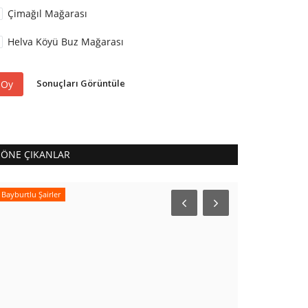
Çimağıl Mağarası
Helva Köyü Buz Mağarası
Sonuçları Görüntüle
Oy
ÖNE ÇIKANLAR
Bayburtlu Şairler
Bayburtlu Şairler