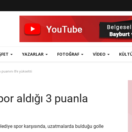
ŞFET
YAZARLAR
FOTOĞRAF
VIDEO
KÜLT
 puanını 8'e yükseltti
por aldığı 3 puanla
ediye spor karşısında, uzatmalarda bulduğu golle