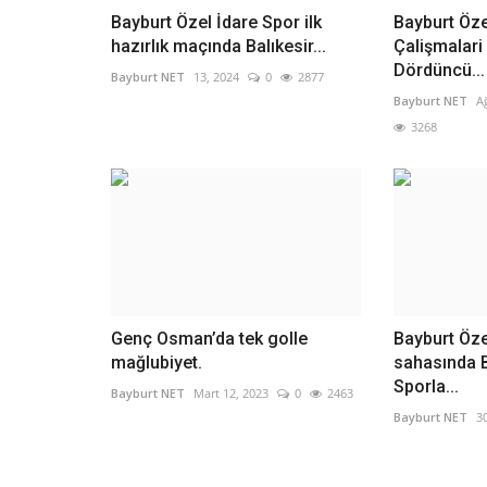
Bayburt Özel İdare Spor ilk
Bayburt Öze
hazırlık maçında Balıkesir...
Çalişmalar
Dördüncü...
Bayburt NET
13, 2024
0
2877
Bayburt NET
A
3268
Gündem
Genç Osman’da tek golle
Bayburt Öze
mağlubiyet.
sahasında 
Sporla...
Bayburt NET
Mart 12, 2023
0
2463
Bayburt NET
3