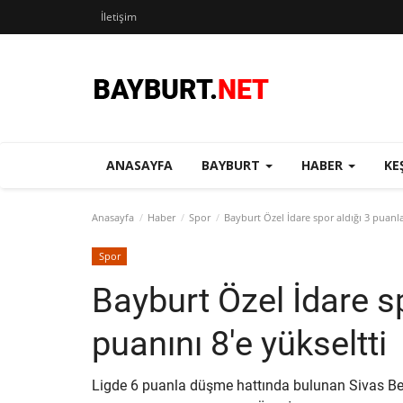
İletişim
ANASAYFA
BAYBURT
HABER
KE
Anasayfa
Haber
Spor
Bayburt Özel İdare spor aldığı 3 puanla
Spor
Bayburt Özel İdare s
puanını 8'e yükseltti
Ligde 6 puanla düşme hattında bulunan Sivas Bel