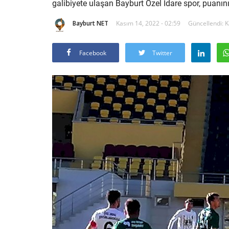
galibiyete ulaşan Bayburt Özel İdare spor, puanını 
Bayburt NET
Kasım 14, 2022 - 02:59
Güncellendi: K
Facebook
Twitter