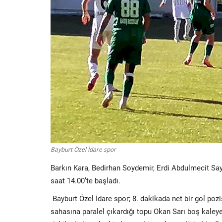
Bayburt Özel İdare spor
Barkın Kara, Bedirhan Soydemir, Erdi Abdulmecit 
saat 14.00’te başladı.
Bayburt Özel İdare spor; 8. dakikada net bir gol poz
sahasına paralel çıkardığı topu Okan Sarı boş kaley