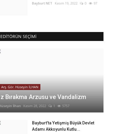
Bayburt NET
Kasım 19, 2022
0
97
EDITÖRÜN SEÇIMI
Arş. Gör. Hüseyin İLHAN
İz Bırakma Arzusu ve Vandalizm
Hüseyin İlhan
Kasım 28, 2022
1
5757
Bayburt’ta Yetişmiş Büyük Devlet
Adamı Akkoyunlu Kutlu...