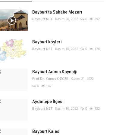
Bayburt'ta Sahabe Mezarı
Bayburt NET
Kasım 20, 2022
0
292
Bayburt köyleri
Bayburt NET
Kasım 10, 2022
0
178
Bayburt Adının Kaynağı
Prof.Dr. Yunus ÖZGER
Kasım 21, 2022
0
147
Aydıntepe İlçesi
Bayburt NET
Kasım 10, 2022
0
132
Bayburt Kalesi