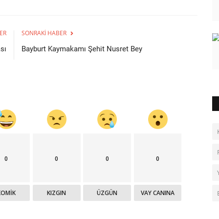
ER
SONRAKI HABER
sı
Bayburt Kaymakamı Şehit Nusret Bey
0
0
0
0
KOMIK
KIZGIN
ÜZGÜN
VAY CANINA