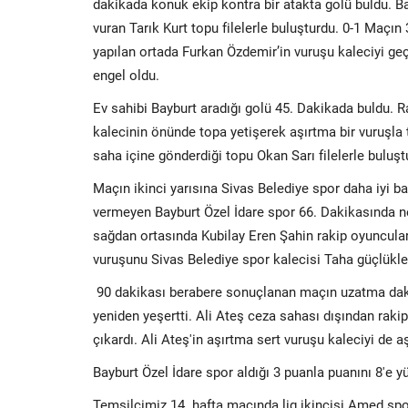
dakikada konuk ekip kontra bir atakta golü buldu. Ba
vuran Tarık Kurt topu filelerle buluşturdu. 0-1 Maçı
yapılan ortada Furkan Özdemir’in vuruşu kaleciyi geç
engel oldu.
Ev sahibi Bayburt aradığı golü 45. Dakikada buldu. R
kalecinin önünde topa yetişerek aşırtma bir vuruşl
saha içine gönderdiği topu Okan Sarı filelerle buluştu
Maçın ikinci yarısına Sivas Belediye spor daha iyi ba
vermeyen Bayburt Özel İdare spor 66. Dakikasında net
sağdan ortasında Kubilay Eren Şahin rakip oyuncular
vuruşunu Sivas Belediye spor kalecisi Taha güçlükle
90 dakikası berabere sonuçlanan maçın uzatma dakik
yeniden yeşertti. Ali Ateş ceza sahası dışından raki
çıkardı. Ali Ateş'in aşırtma sert vuruşu kaleciyi de aş
Bayburt Özel İdare spor aldığı 3 puanla puanını 8'e yü
Temsilcimiz 14. hafta maçında lig ikincisi Amed sp