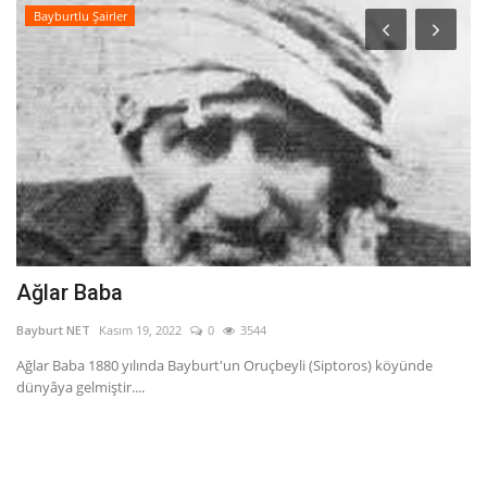
Bayburtlu Şairler
Ağlar Baba
D
Bayburt NET
Kasım 19, 2022
0
3544
Ba
Ağlar Baba 1880 yılında Bayburt'un Oruçbeyli (Siptoros) köyünde
De
dünyâya gelmiştir....
Do