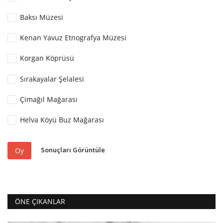
Baksı Müzesi
Kenan Yavuz Etnografya Müzesi
Korgan Köprüsü
Sırakayalar Şelalesi
Çimağıl Mağarası
Helva Köyü Buz Mağarası
Sonuçları Görüntüle
Oy
ÖNE ÇIKANLAR