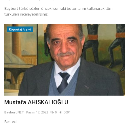
Bayburt türkü sözleri önceki sonraki butonlarını kullanarak tüm
Fotoğraf
türküleri inceleyebilirsiniz.
Video
Röportaj Arşivi
Kültür Sanat
Röportaj
Biyografi
Ulaşım
Mustafa AHISKALIOĞLU
Bayburt NET
Kasım 17, 2022
0
3091
Besteci