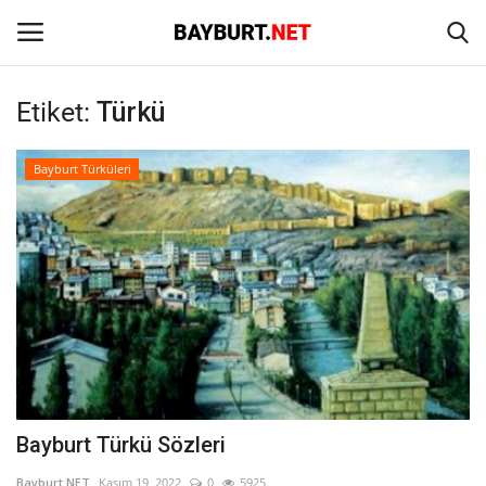
Etiket:
Türkü
Giriş
Kayıt Ol
Bayburt Türküleri
Anasayfa
İletişim
Bayburt
Haber
Keşfet
Bayburt Türkü Sözleri
Yazarlar
Bayburt NET
Kasım 19, 2022
0
5925