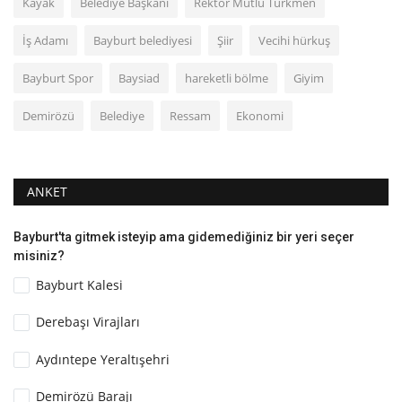
Kayak
Belediye Başkanı
Rektör Mutlu Türkmen
İş Adamı
Bayburt belediyesi
Şiir
Vecihi hürkuş
Bayburt Spor
Baysiad
hareketli bölme
Giyim
Demirözü
Belediye
Ressam
Ekonomi
ANKET
Bayburt'ta gitmek isteyip ama gidemediğiniz bir yeri seçer
misiniz?
Bayburt Kalesi
Derebaşı Virajları
Aydıntepe Yeraltışehri
Demirözü Barajı