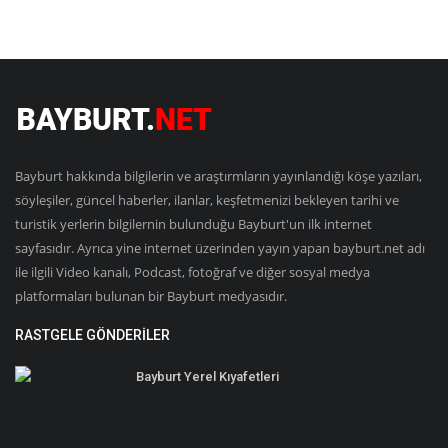
Bayburt hakkında bilgilerin ve araştırmların yayınlandığı köşe yazıları,
söyleşiler, güncel haberler, ilanlar, keşfetmenizi bekleyen tarihi ve
turistik yerlerin bilgilernin bulunduğu Bayburt'un ilk internet
sayfasıdır. Ayrıca yine internet üzerinden yayın yapan bayburt.net adı
ile ilgili Video kanalı, Podcast, fotoğraf ve diğer sosyal medya
platformaları bulunan bir Bayburt medyasıdır.
RASTGELE GÖNDERILER
Bayburt Yerel Kıyafetleri