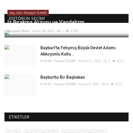
Arş. Gör. Hüseyin İLHAN
EDITÖRÜN SEÇIMI
İz Bırakma Arzusu ve Vandalizm
Hüseyin İlhan
Kasım 28, 2022
1
5758
Bayburt’ta Yetişmiş Büyük Devlet Adamı
Akkoyunlu Kutlu...
Prof.Dr. Yunus ÖZGER
Kasım 21, 2022
0
6221
Bayburtlu Bir Başbakan
Prof.Dr. Yunus ÖZGER
Kasım 8, 2022
0
5513
ETIKETLER