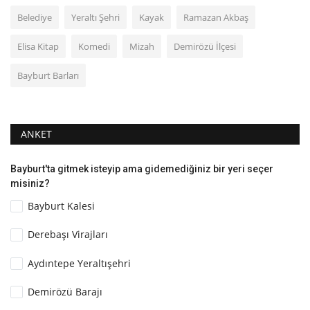
Belediye
Yeraltı Şehri
Kayak
Ramazan Akbaş
Elisa Kitap
Komedi
Mizah
Demirözü İlçesi
Bayburt Barları
ANKET
Bayburt'ta gitmek isteyip ama gidemediğiniz bir yeri seçer
misiniz?
Bayburt Kalesi
Derebaşı Virajları
Aydıntepe Yeraltışehri
Demirözü Barajı