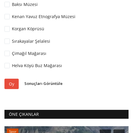
Baksı Müzesi
Kenan Yavuz Etnografya Müzesi
Korgan Köprüsü
Sırakayalar Şelalesi
Çimağıl Mağarası
Helva Köyü Buz Mağarası
Sonuçları Görüntüle
Oy
ÖNE ÇIKANLAR
Spor