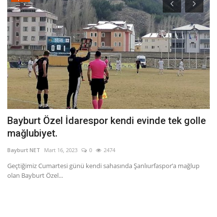
Bayburt Özel İdarespor kendi evinde tek golle
B
mağlubiyet.
Pr
Bayburt NET
Mart 16, 2023
0
2474
Ba
ile
Geçtiğimiz Cumartesi günü kendi sahasında Şanlıurfaspor’a mağlup
olan Bayburt Özel...