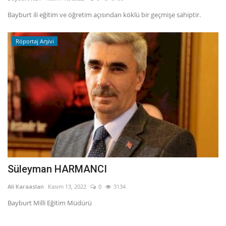
Bayburt ili eğitim ve öğretim açısından köklü bir geçmişe sahiptir.
Fotoğraf
Röportaj Arşivi
Video
Kültür Sanat
Röportaj
Biyografi
Ulaşım
Süleyman HARMANCI
Ali Karaaslan
Kasım 13, 2022
0
3134
Bayburt Milli Eğitim Müdürü