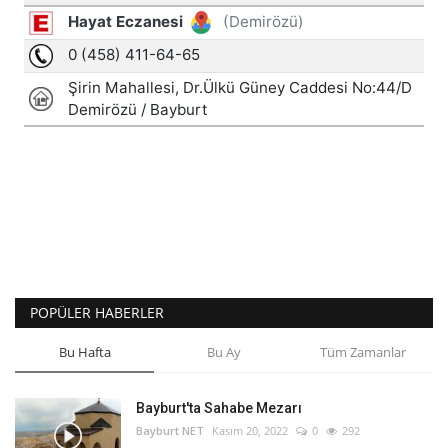
POPÜLER HABERLER
Bu Hafta
Bu Ay
Tüm Zamanlar
Bayburt'ta Sahabe Mezarı
Bayburt NET
Kasım 20, 2022
0
292