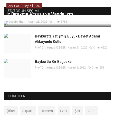
Arş. Gör. Hüseyin İLHAN
EDITÖRÜN SEÇIMI
İz Bırakma Arzusu ve Vandalizm
Hüseyin İlhan
Kasım 28, 2022
1
5756
Bayburt’ta Yetişmiş Büyük Devlet Adamı
Akkoyunlu Kutlu...
Prof.Dr. Yunus ÖZGER
Kasım 21, 2022
0
6220
Bayburtlu Bir Başbakan
Prof.Dr. Yunus ÖZGER
Kasım 8, 2022
0
5511
ETIKETLER
Şirket
Akparti
Deprem
Evler
Şair
Cami