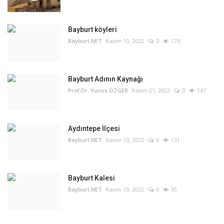
Bayburt köyleri
Bayburt NET
Kasım 10, 2022
0
174
Bayburt Adının Kaynağı
Prof.Dr. Yunus ÖZGER
Kasım 21, 2022
0
147
Aydıntepe İlçesi
Bayburt NET
Kasım 10, 2022
0
131
Bayburt Kalesi
Bayburt NET
Kasım 19, 2022
0
95