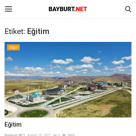
Etiket:
Eğitim
Giriş
Kayıt Ol
Diğer
Anasayfa
İletişim
Bayburt
Haber
Keşfet
Eğitim
Yazarlar
Bayburt NET
Kasım 19, 2022
0
3468