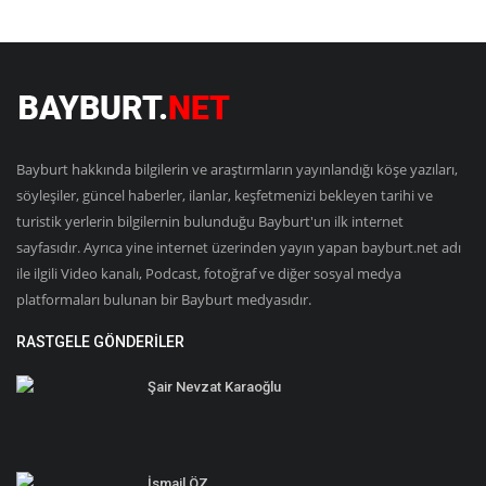
Bayburt hakkında bilgilerin ve araştırmların yayınlandığı köşe yazıları,
söyleşiler, güncel haberler, ilanlar, keşfetmenizi bekleyen tarihi ve
turistik yerlerin bilgilernin bulunduğu Bayburt'un ilk internet
sayfasıdır. Ayrıca yine internet üzerinden yayın yapan bayburt.net adı
ile ilgili Video kanalı, Podcast, fotoğraf ve diğer sosyal medya
platformaları bulunan bir Bayburt medyasıdır.
RASTGELE GÖNDERILER
Şair Nevzat Karaoğlu
İsmail ÖZ