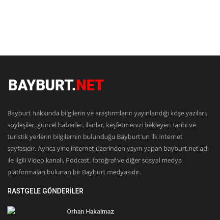
Bayburt hakkında bilgilerin ve araştırmların yayınlandığı köşe yazıları,
söyleşiler, güncel haberler, ilanlar, keşfetmenizi bekleyen tarihi ve
turistik yerlerin bilgilernin bulunduğu Bayburt'un ilk internet
sayfasıdır. Ayrıca yine internet üzerinden yayın yapan bayburt.net adı
ile ilgili Video kanalı, Podcast, fotoğraf ve diğer sosyal medya
platformaları bulunan bir Bayburt medyasıdır.
RASTGELE GÖNDERILER
Orhan Hakalmaz