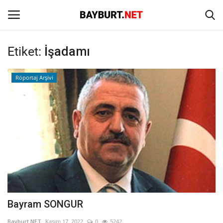
Etiket:
İşadamı
Giriş
Kayıt Ol
Röportaj Arşivi
Anasayfa
İletişim
Bayburt
Haber
Keşfet
Bayram SONGUR
Yazarlar
Bayburt NET
Kasım 17, 2022
0
5242