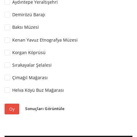
Aydıntepe Yeraltışehri
Demirözü Barajı
Baksı Müzesi
Kenan Yavuz Etnografya Müzesi
Korgan Köprüsü
Sırakayalar Şelalesi
Çimağıl Mağarası
Helva Köyü Buz Mağarası
Sonuçları Görüntüle
Oy