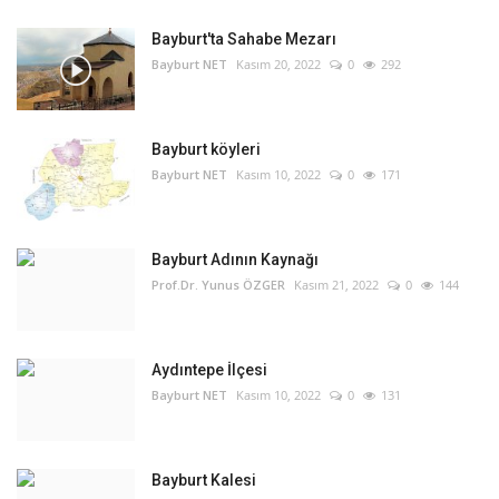
Bayburt'ta Sahabe Mezarı
Bayburt NET
Kasım 20, 2022
0
292
Bayburt köyleri
Bayburt NET
Kasım 10, 2022
0
171
Bayburt Adının Kaynağı
Prof.Dr. Yunus ÖZGER
Kasım 21, 2022
0
144
Aydıntepe İlçesi
Bayburt NET
Kasım 10, 2022
0
131
Bayburt Kalesi