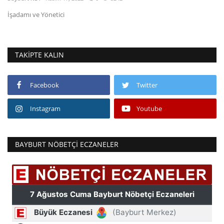
İşadamı ve Yönetici
Fotoğraf
Video
TAKIPTE KALIN
Kültür Sanat
Facebook
Twitter
Röportaj
Instagram
Youtube
Biyografi
BAYBURT NÖBETÇI ECZANELER
Ulaşım