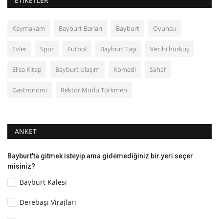
ETIKETLER
Kaymakam
Bayburt Barları
Bayburt
Oyuncu
Evler
Spor
Futbol
Bayburt Taşı
Vecihi hürkuş
Elisa Kitap
Bayburt Ulaşım
Komedi
Sahaf
Gastronomi
Rektör Mutlu Türkmen
ANKET
Bayburt'ta gitmek isteyip ama gidemediğiniz bir yeri seçer
misiniz?
Bayburt Kalesi
Derebaşı Virajları