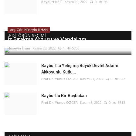
Bayburt NET
Kasım 19, 2022
0
95
Arş. Gör. Hüseyin İLHAN
EDITÖRÜN SEÇIMI
İz Bırakma Arzusu ve Vandalizm
Hüseyin İlhan
Kasım 28, 2022
1
5758
Bayburt’ta Yetişmiş Büyük Devlet Adamı
Akkoyunlu Kutlu...
Prof.Dr. Yunus ÖZGER
Kasım 21, 2022
0
6221
Bayburtlu Bir Başbakan
Prof.Dr. Yunus ÖZGER
Kasım 8, 2022
0
5513